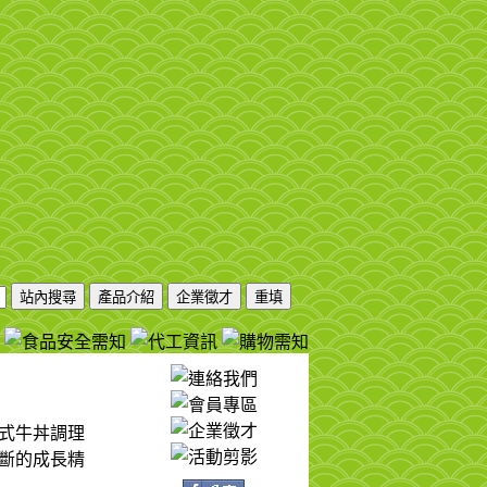
日式牛丼調理
斷的成長精