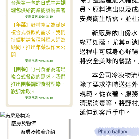
除了整體產能大幅提
台灣第一包的日式牛丼
調
員、原料進出以及成
理包
供給商業簡餐廳業者
更新日期:2026-08-10
安與衛生所需，並杜
【
年菜
】野村食品為滿足
複合式餐飲的需求，我們
新廠房依山傍水，
持續聘請各種料理大師為
綠草如蔭，尤其可遠
顧問，推出
年菜
製作大公
過程中可感身心舒暢
開
將安全美味的餐點，
更新日期:2026-08-10
【
團餐
】野村食品為滿足
本公司冷凍物流車
複合式餐飲的需求，我們
除了要求準時送達外
推出
團餐調理食材型錄
，
歡迎索取。
規範。從衣著、服務
更新日期:2026-08-10
清潔消毒等，將野村
延伸到客戶手中。
廠房及物流
廠房及物流介紹