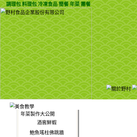
調理包
料理包
冷凍食品
簡餐
年菜
團餐
年菜製作大公開
酒窖鮮蝦
鮑魚瑤柱佛跳牆