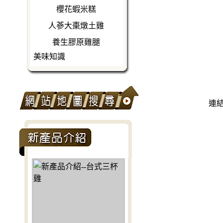
櫻花蝦米糕
人蔘大棗燉土雞
養生膠原雞腿
美味知識
連