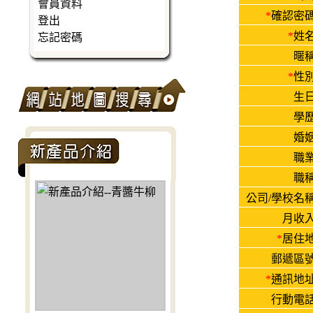
會員資料
*
確認密碼
登出
*
姓名
忘記密碼
暱稱
*
性別
生日
學歷
婚姻
職業
職稱
公司/學校名稱
月收入
*
居住地
郵遞區號
*
通訊地址
行動電話