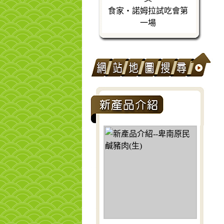
食家‧諾姆拉試吃會第
一場