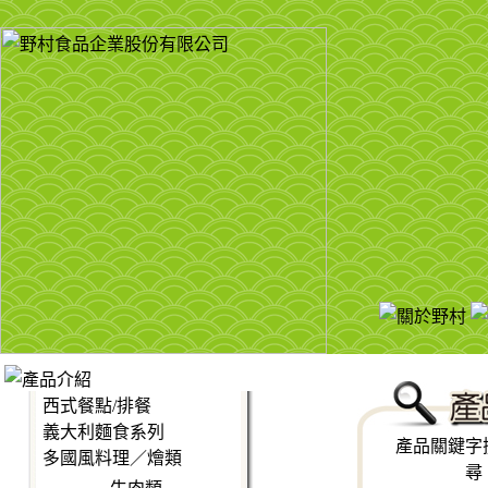
西式餐點/排餐
義大利麵食系列
產品關鍵字
多國風料理／燴類
尋